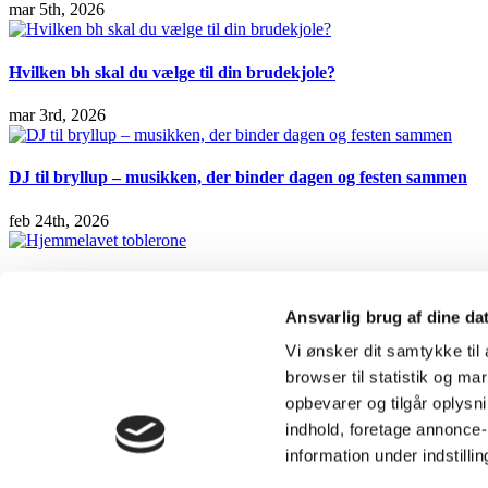
mar 5th, 2026
Hvilken bh skal du vælge til din brudekjole?
mar 3rd, 2026
DJ til bryllup – musikken, der binder dagen og festen sammen
feb 24th, 2026
Hjemmelavet toblerone
Ansvarlig brug af dine da
På Bryllupsklar.dk finder du alt, som du har brug for at vide i forbind
Vi ønsker dit samtykke ti
sektioner herunder.
browser til statistik og m
Vi har en meget stor samling af fantastiske artikler, som hjælper dig m
opbevarer og tilgår oplysni
retning, som du måske ikke selv havde tænkt på. Du finder en masse kre
indhold, foretage annonce
afdeling, som udelukkende omhandler emnet brudekjoler bl.a. en masse
information under indstilli
Du kan også besøge vores debatforum, som rummer Danmarks største s